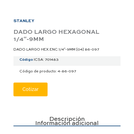
a
p
p
STANLEY
DADO LARGO HEXAGONAL
1/4″-9MM
DADO LARGO HEX.ENC.1/4″-9MM [04] 86-097
Código
ICSA: 701483
Código de producto: 4-86-097
Cotizar
Descripción
Información adicional