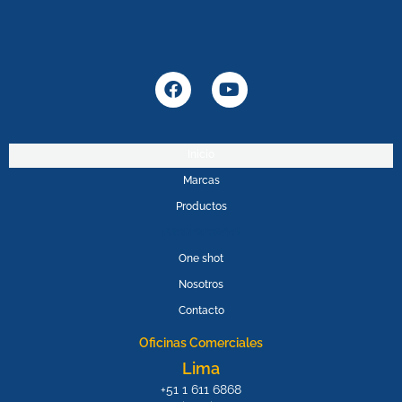
F
Y
a
o
c
u
e
t
b
u
Inicio
o
b
Marcas
o
e
k
Productos
PROMOPOWER
One shot
Nosotros
Contacto
Oficinas Comerciales
Lima
+51 1 611 6868