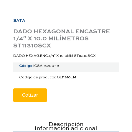
a
p
p
SATA
DADO HEXAGONAL ENCASTRE
1/4″ X 10.0 MILÍMETROS
ST11310SCX
DADO HEXAG.ENC.1/4″ X 10.0MM ST11310SCX
Código
ICSA: 620048
Código de producto: GL11310EM
Cotizar
Descripción
Información adicional