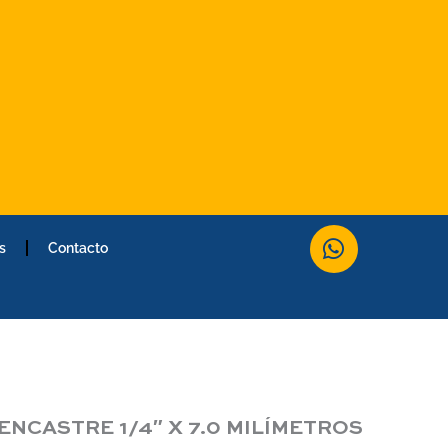
W
s
Contacto
h
a
t
s
a
p
p
NCASTRE 1/4″ X 7.0 MILÍMETROS