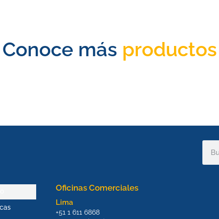
Conoce más
productos
Sear
Oficinas Comerciales
io
Lima
cas
+51 1 611 6868