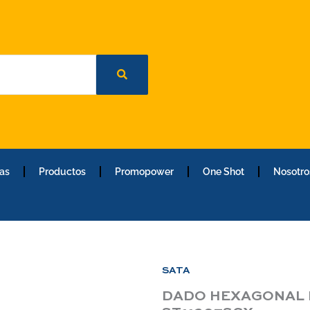
as
Productos
Promopower
One Shot
Nosotro
SATA
DADO HEXAGONAL E