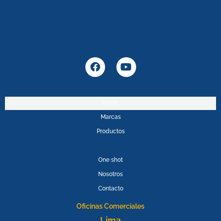
F
Y
a
o
c
u
e
t
b
u
Inicio
o
b
Marcas
o
e
k
Productos
PROMOPOWER
One shot
Nosotros
Contacto
Oficinas Comerciales
Lima