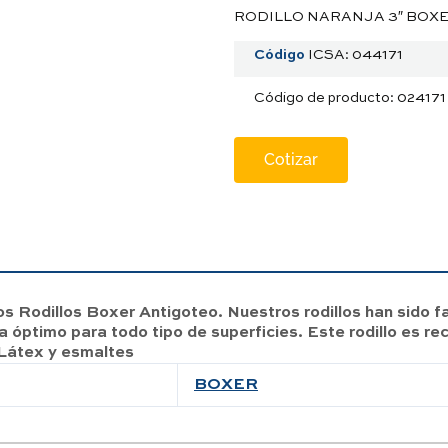
RODILLO NARANJA 3″ BOX
Código
ICSA: 044171
Código de producto: 024171
Cotizar
 Rodillos Boxer Antigoteo. Nuestros rodillos han sido fa
óptimo para todo tipo de superficies. Este rodillo es r
 Látex y esmaltes
BOXER