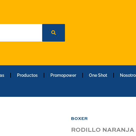
as
Productos
Promopower
One Shot
Nosotro
BOXER
RODILLO NARANJA 