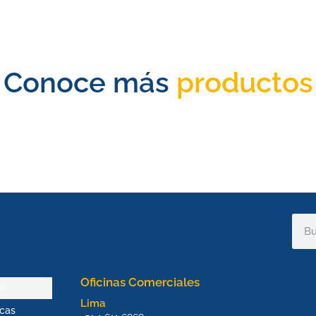
Conoce más
productos
Sear
Oficinas Comerciales
io
Lima
cas