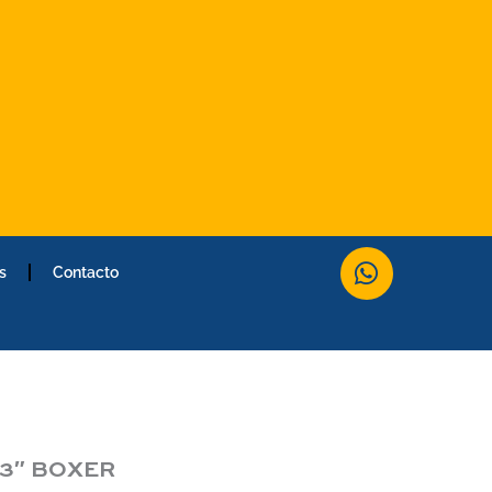
W
s
Contacto
h
a
t
s
a
p
p
3″ BOXER