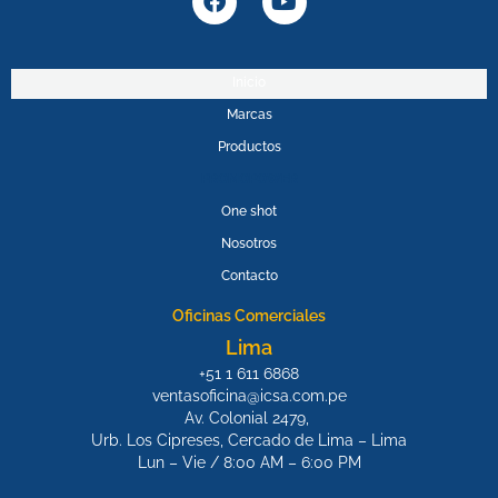
a
o
c
u
e
t
b
u
Inicio
o
b
Marcas
o
e
k
Productos
PROMOPOWER
One shot
Nosotros
Contacto
Oficinas Comerciales
Lima
+51 1 611 6868
ventasoficina@icsa.com.pe
Av. Colonial 2479,
Urb. Los Cipreses, Cercado de Lima – Lima
Lun – Vie / 8:00 AM – 6:00 PM