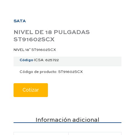
a
p
p
SATA
NIVEL DE 18 PULGADAS
ST91602SCX
NIVEL 18″ ST91602SCX
Código
ICSA: 625722
Código de producto: ST91602SCX
Cotizar
Información adicional