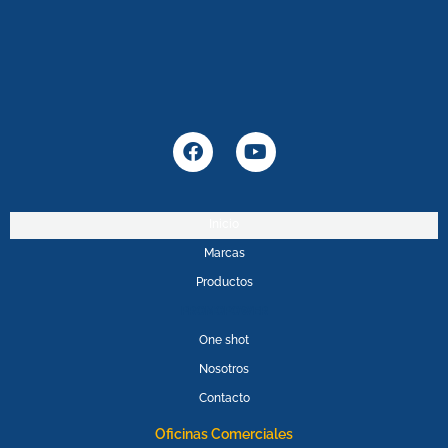
F
Y
a
o
c
u
e
t
b
u
Inicio
o
b
Marcas
o
e
k
Productos
PROMOPOWER
One shot
Nosotros
Contacto
Oficinas Comerciales