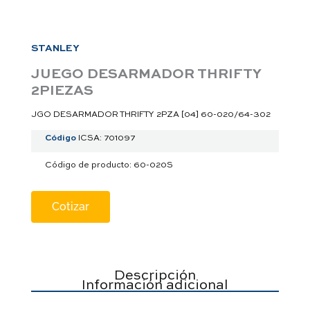
a
p
p
STANLEY
JUEGO DESARMADOR THRIFTY
2PIEZAS
JGO DESARMADOR THRIFTY 2PZA [04] 60-020/64-302
Código
ICSA: 701097
Código de producto: 60-020S
Cotizar
Descripción
Información adicional