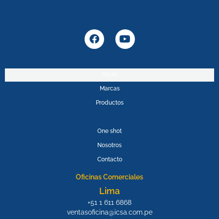
F
Y
a
o
c
u
e
t
b
u
Inicio
o
b
Marcas
o
e
k
Productos
PROMOPOWER
One shot
Nosotros
Contacto
Oficinas Comerciales
Lima
+51 1 611 6868
ventasoficina@icsa.com.pe