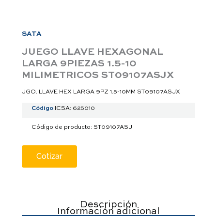
a
p
p
SATA
JUEGO LLAVE HEXAGONAL
LARGA 9PIEZAS 1.5-10
MILIMETRICOS ST09107ASJX
JGO. LLAVE HEX LARGA 9PZ 1.5-10MM ST09107ASJX
Código
ICSA: 625010
Código de producto: ST09107ASJ
Cotizar
Descripción
Información adicional