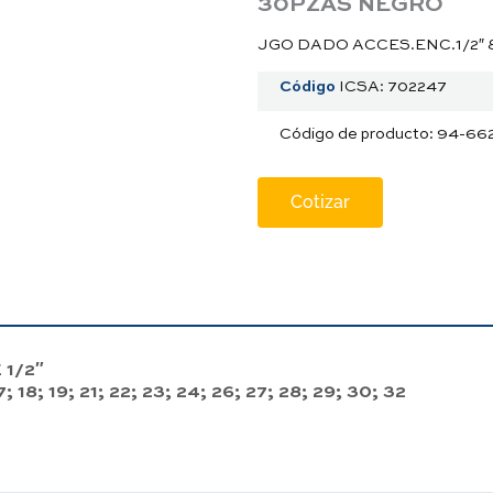
30PZAS NEGRO
JGO DADO ACCES.ENC.1/2″ 
Código
ICSA: 702247
Código de producto: 94-66
Cotizar
1/2″
7; 18; 19; 21; 22; 23; 24; 26; 27; 28; 29; 30; 32