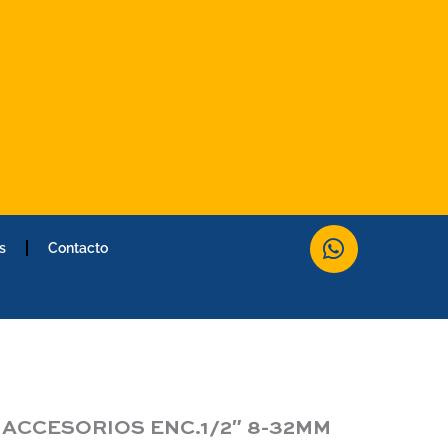
W
s
Contacto
h
a
t
s
a
p
p
 ACCESORIOS ENC.1/2″ 8-32MM