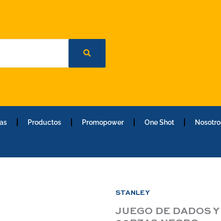
as
Productos
Promopower
One Shot
Nosotro
STANLEY
JUEGO DE DADOS Y