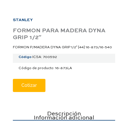
a
p
p
STANLEY
FORMON PARA MADERA DYNA
GRIP 1/2″
FORMON P/MADERA DYNA GRIP 1/2″ [44] 16-873/16-540
Código
ICSA: 700592
Código de producto: 16-873LA
Cotizar
Descripción
Información adicional