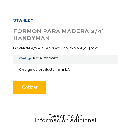
a
p
p
STANLEY
FORMON PARA MADERA 3/4″
HANDYMAN
FORMON P/MADERA 3/4″ HANDYMAN [64] 16-111
Código
ICSA: 700629
Código de producto: 16-111LA
Cotizar
Descripción
Información adicional