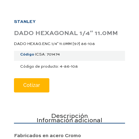
a
p
p
STANLEY
DADO HEXAGONAL 1/4″ 11.0MM
DADO HEXAG.ENC.1/4″ 11.0MM [97] 86-108
Código
ICSA: 701474
Código de producto: 4-86-108
Cotizar
Descripción
Información adicional
Fabricados en acero Cromo