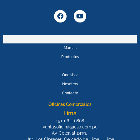
F
Y
a
o
c
u
e
t
b
u
Inicio
o
b
Marcas
o
e
k
Productos
PROMOPOWER
One shot
Nosotros
Contacto
Oficinas Comerciales
Lima
+51 1 611 6868
ventasoficina@icsa.com.pe
Av. Colonial 2479,
Urb. Los Cipreses, Cercado de Lima – Lima