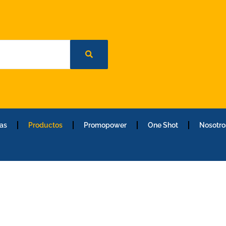
as
Productos
Promopower
One Shot
Nosotro