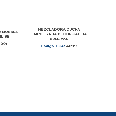
MEZCLADORA DUCHA
A MUEBLE
EMPOTRADA 8" CON SALIDA
LISE
SULLIVAN
1001
Código ICSA:
461112