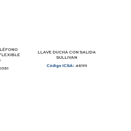
ELÉFONO
LLAVE DUCHA CON SALIDA
 FLEXIBLE
SULLIVAN
S
Código ICSA:
461111
2051