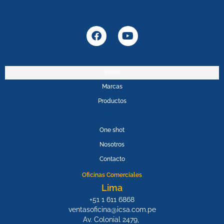
F
Y
a
o
c
u
e
t
b
u
Inicio
o
b
Marcas
o
e
k
Productos
PROMOPOWER
One shot
Nosotros
Contacto
Oficinas Comerciales
Lima
+51 1 611 6868
ventasoficina@icsa.com.pe
Av. Colonial 2479,