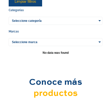
Limpiar filtros
a
p
Categorías
p
Seleccione categoría
Marcas
Seleccione marca
No data was found
Conoce más
productos