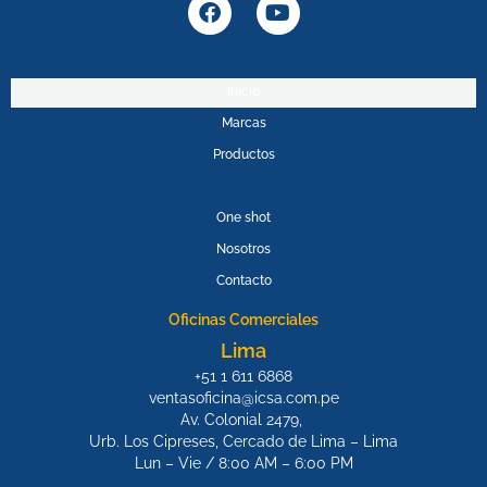
F
Y
a
o
c
u
e
t
b
u
Inicio
o
b
Marcas
o
e
k
Productos
PROMOPOWER
One shot
Nosotros
Contacto
Oficinas Comerciales
Lima
+51 1 611 6868
ventasoficina@icsa.com.pe
Av. Colonial 2479,
Urb. Los Cipreses, Cercado de Lima – Lima
Lun – Vie / 8:00 AM – 6:00 PM