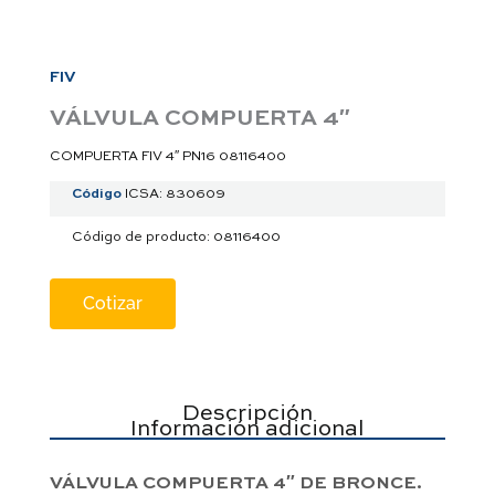
a
p
p
FIV
VÁLVULA COMPUERTA 4″
COMPUERTA FIV 4″ PN16 08116400
Código
ICSA: 830609
Código de producto: 08116400
Cotizar
Descripción
Información adicional
VÁLVULA COMPUERTA 4″ DE BRONCE.