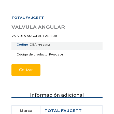
a
p
p
TOTAL FAUCETT
VALVULA ANGULAR
VALVULA ANGULAR PA50501
Código
ICSA: 463012
Código de producto: PA50501
Cotizar
Información adicional
Marca
TOTAL FAUCETT