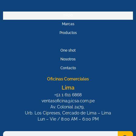
c
u
e
t
b
u
Inicio
o
b
Marcas
o
e
k
Productos
PROMOPOWER
One shot
Nosotros
Contacto
Oficinas Comerciales
Lima
+51 1 611 6868
ventasoficina@icsa.com.pe
Av. Colonial 2479,
Urb. Los Cipreses, Cercado de Lima – Lima
Lun – Vie / 8:00 AM – 6:00 PM
Search