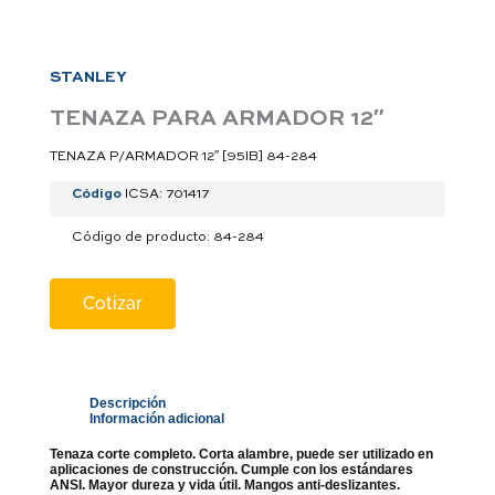
a
p
p
STANLEY
TENAZA PARA ARMADOR 12″
TENAZA P/ARMADOR 12″ [95IB] 84-284
Código
ICSA: 701417
Código de producto: 84-284
Cotizar
Descripción
Información adicional
Tenaza corte completo. Corta alambre, puede ser utilizado en
aplicaciones de construcción. Cumple con los estándares
ANSI. Mayor dureza y vida útil. Mangos anti-deslizantes.