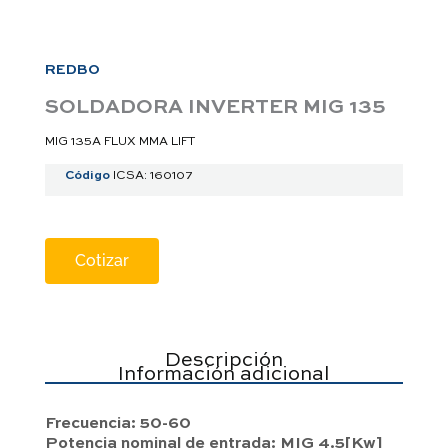
a
p
p
REDBO
SOLDADORA INVERTER MIG 135
MIG 135A FLUX MMA LIFT
Código
ICSA: 160107
Cotizar
Descripción
Información adicional
Frecuencia: 50-60
Potencia nominal de entrada: MIG 4.5[Kw]