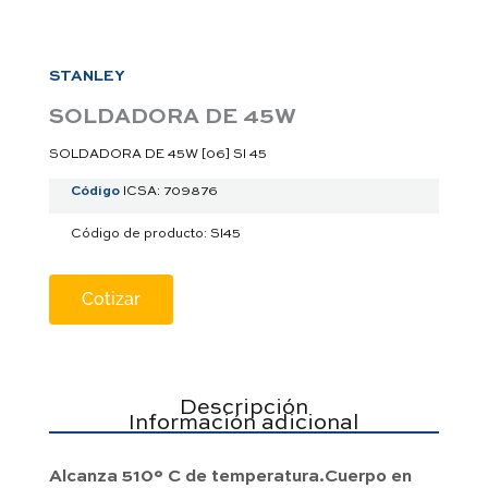
a
p
p
STANLEY
SOLDADORA DE 45W
SOLDADORA DE 45W [06] SI 45
Código
ICSA: 709876
Código de producto: SI45
Cotizar
Descripción
Información adicional
Alcanza 510° C de temperatura.Cuerpo en