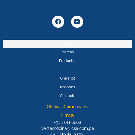
F
Y
a
o
c
u
e
t
b
u
Inicio
o
b
Marcas
o
e
k
Productos
PROMOPOWER
One shot
Nosotros
Contacto
Oficinas Comerciales
Lima
+51 1 611 6868
ventasoficina@icsa.com.pe
Av. Colonial 2479,