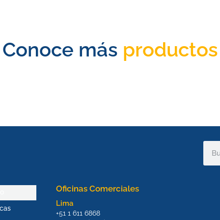
Conoce más
productos
Sear
Oficinas Comerciales
io
Lima
cas
+51 1 611 6868