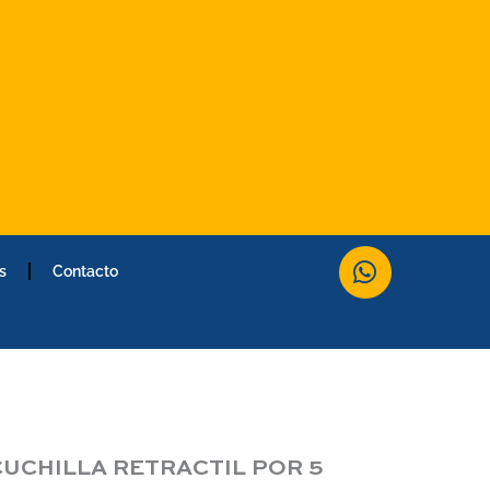
W
s
Contacto
h
a
t
s
a
p
p
UCHILLA RETRACTIL POR 5