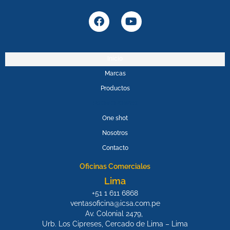
F
Y
a
o
c
u
e
t
b
u
Inicio
o
b
Marcas
o
e
k
Productos
PROMOPOWER
One shot
Nosotros
Contacto
Oficinas Comerciales
Lima
+51 1 611 6868
ventasoficina@icsa.com.pe
Av. Colonial 2479,
Urb. Los Cipreses, Cercado de Lima – Lima