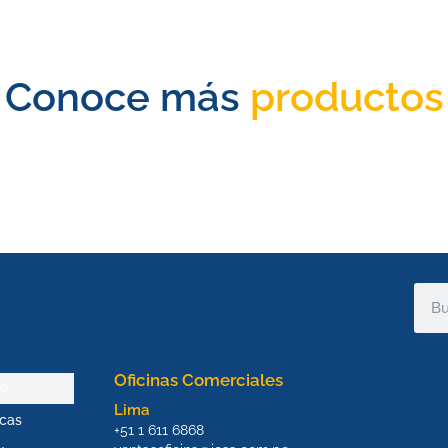
Conoce más
productos
Sear
Oficinas Comerciales
io
Lima
cas
+51 1 611 6868