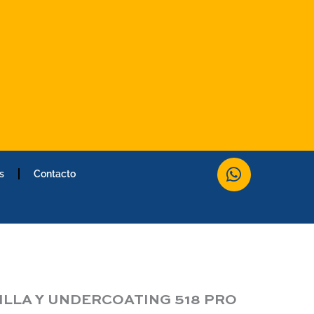
W
s
Contacto
h
a
t
s
a
p
p
ILLA Y UNDERCOATING 518 PRO