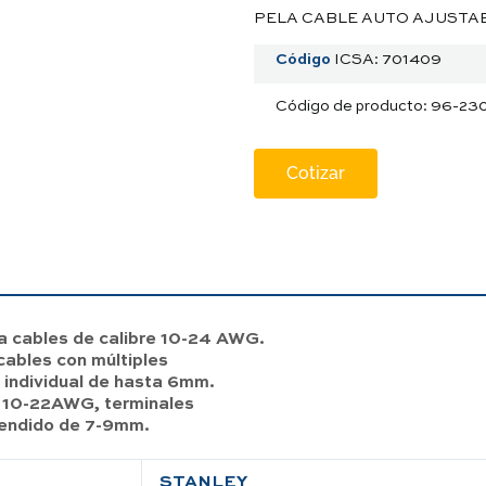
PELA CABLE AUTO AJUSTABL
Código
ICSA: 701409
Código de producto: 96-23
Cotizar
a cables de calibre 10-24 AWG.
cables con múltiples
individual de hasta 6mm.
e 10-22AWG, terminales
cendido de 7-9mm.
STANLEY