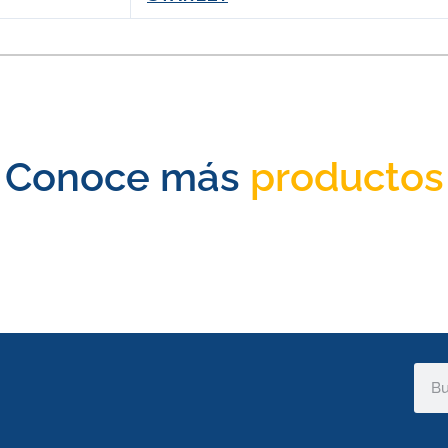
Conoce más
productos
Sear