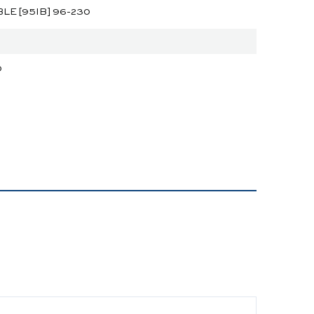
E [95IB] 96-230
0