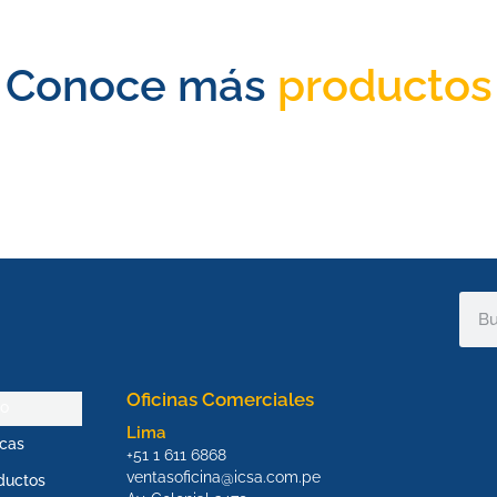
Conoce más
productos
Sear
Oficinas Comerciales
io
Lima
cas
+51 1 611 6868
ventasoficina@icsa.com.pe
ductos