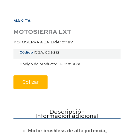
a
p
p
MAKITA
MOTOSIERRA LXT
MOTOSIERRA A BATERÍA 10″ 18V
Código
ICSA: 003313
Código de producto: DUC101RF01
Cotizar
Descripción
Información adicional
Motor brushless de alta potencia,