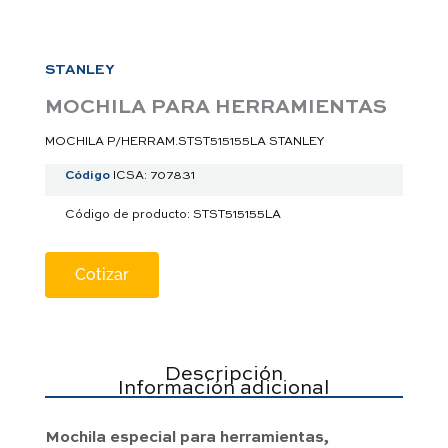
a
p
p
STANLEY
MOCHILA PARA HERRAMIENTAS
MOCHILA P/HERRAM.STST515155LA STANLEY
Código
ICSA: 707831
Código de producto: STST515155LA
Cotizar
Descripción
Información adicional
Mochila especial para herramientas,