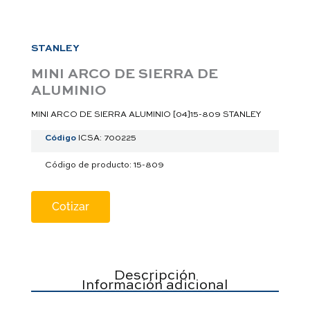
a
p
p
STANLEY
MINI ARCO DE SIERRA DE
ALUMINIO
MINI ARCO DE SIERRA ALUMINIO [04]15-809 STANLEY
Código
ICSA: 700225
Código de producto: 15-809
Cotizar
Descripción
Información adicional