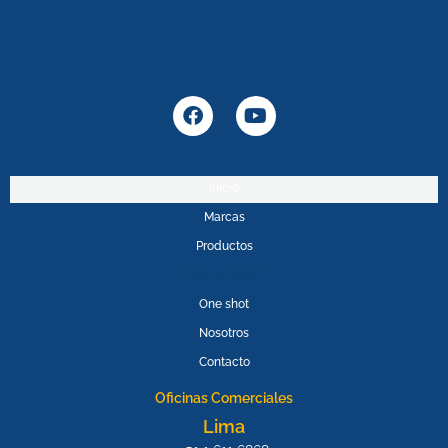
F
Y
a
o
c
u
e
t
b
u
Inicio
o
b
Marcas
o
e
k
Productos
PROMOPOWER
One shot
Nosotros
Contacto
Oficinas Comerciales
Lima