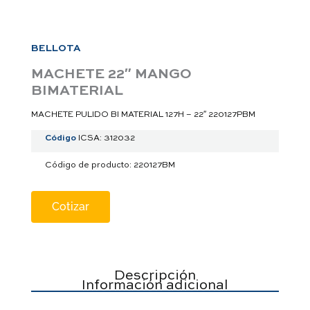
a
p
p
BELLOTA
MACHETE 22″ MANGO
BIMATERIAL
MACHETE PULIDO BI MATERIAL 127H – 22″ 220127PBM
Código
ICSA: 312032
Código de producto: 220127BM
Cotizar
Descripción
Información adicional