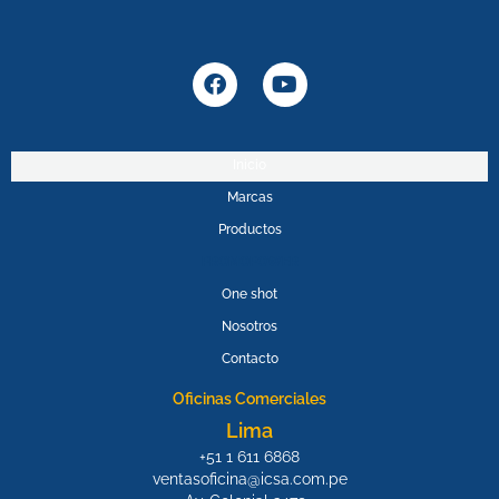
F
Y
a
o
c
u
e
t
b
u
Inicio
o
b
Marcas
o
e
k
Productos
PROMOPOWER
One shot
Nosotros
Contacto
Oficinas Comerciales
Lima
+51 1 611 6868
ventasoficina@icsa.com.pe