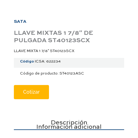
a
p
p
SATA
LLAVE MIXTAS 1 7/8″ DE
PULGADA ST40123SCX
LLAVE MIXTA 1 7/8″ ST40123SCX
Código
ICSA: 622234
Código de producto: ST40123ASC
Cotizar
Descripción
Información adicional