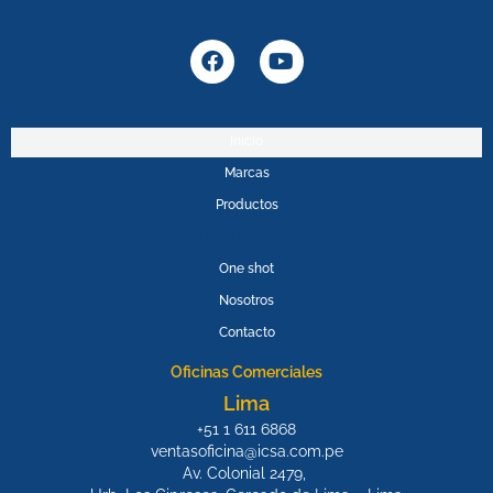
F
Y
a
o
c
u
e
t
b
u
Inicio
o
b
Marcas
o
e
k
Productos
PROMOPOWER
One shot
Nosotros
Contacto
Oficinas Comerciales
Lima
+51 1 611 6868
ventasoficina@icsa.com.pe
Av. Colonial 2479,