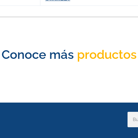
Conoce más
productos
Sear