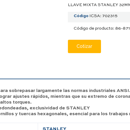
LLAVE MIXTA STANLEY 32MM
Código
ICSA: 702315
Código de producto: 86-871
Cotizar
ara sobrepasar largamente las normas industriales ANSI
lograr ajustes rápidos, mientras que su extremo de corona
altos torques.
 redondeadas, exclusividad de STANLEY
tornillos y tuercas hexagonales, esencial para los trabajos
STANLEY