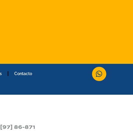
W
s
Contacto
h
a
t
s
a
p
p
[97] 86-871