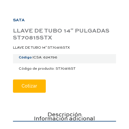
a
p
p
SATA
LLAVE DE TUBO 14″ PULGADAS
ST70815STX
LLAVE DE TUBO 14″ ST70815STX
Código
ICSA: 624796
Código de producto: ST70815ST
Cotizar
Descripción
Información adicional