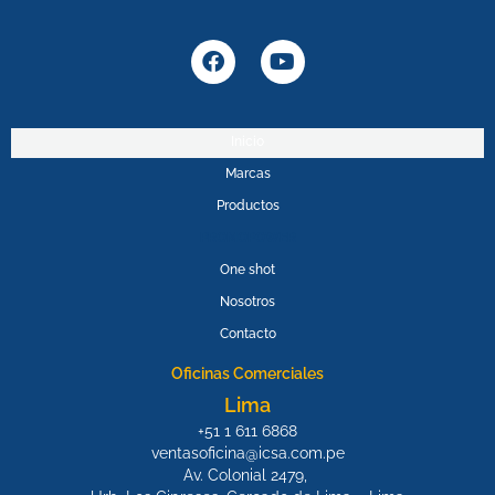
F
Y
a
o
c
u
e
t
b
u
Inicio
o
b
Marcas
o
e
k
Productos
PROMOPOWER
One shot
Nosotros
Contacto
Oficinas Comerciales
Lima
+51 1 611 6868
ventasoficina@icsa.com.pe
Av. Colonial 2479,