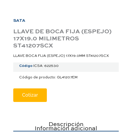
a
p
p
SATA
LLAVE DE BOCA FIJA (ESPEJO)
17X19.0 MILIMETROS
ST41207SCX
LLAVE BOCA FIJA (ESPEJO) 17X19.0MM ST41207SCX
Código
ICSA: 622530
Código de producto: GL41207EM
Cotizar
Descripción
Información adicional