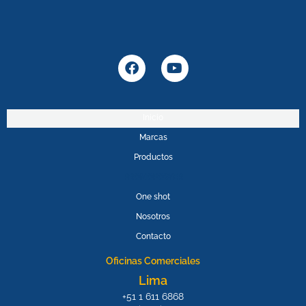
F
Y
a
o
c
u
e
t
b
u
Inicio
o
b
Marcas
o
e
k
Productos
PROMOPOWER
One shot
Nosotros
Contacto
Oficinas Comerciales
Lima
+51 1 611 6868