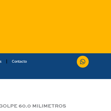
W
s
Contacto
h
a
t
s
a
p
p
GOLPE 60.0 MILIMETROS