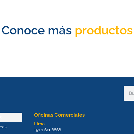
Conoce más
productos
Sear
Oficinas Comerciales
io
Lima
cas
+51 1 611 6868