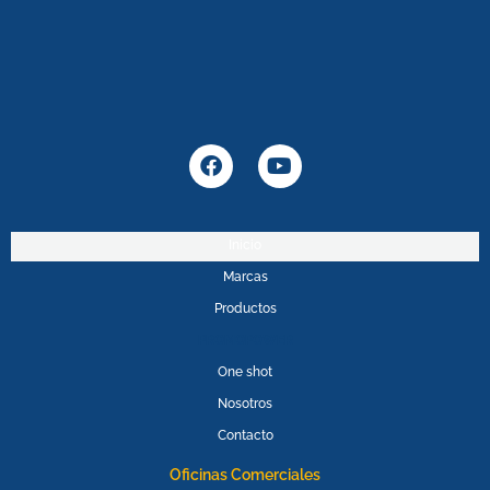
F
Y
a
o
c
u
e
t
b
u
Inicio
o
b
Marcas
o
e
k
Productos
PROMOPOWER
One shot
Nosotros
Contacto
Oficinas Comerciales