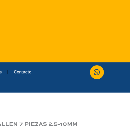
W
s
Contacto
h
a
t
s
a
p
p
LLEN 7 PIEZAS 2.5-10MM