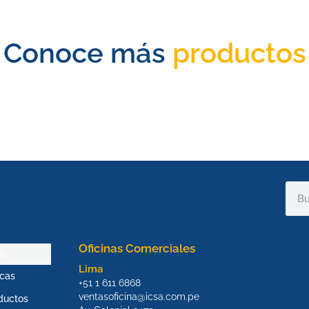
Conoce más
productos
Sear
Oficinas Comerciales
io
Lima
cas
+51 1 611 6868
ventasoficina@icsa.com.pe
ductos