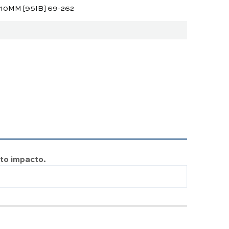
10MM [95IB] 69-262
2
lto impacto.