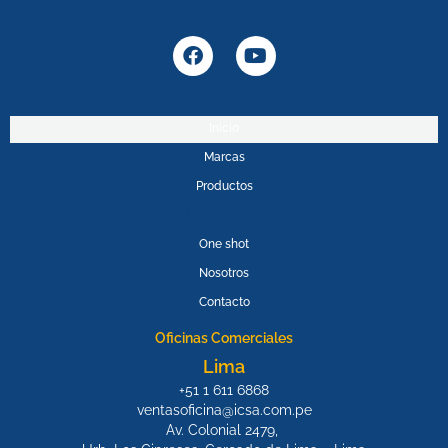
F
Y
a
o
c
u
e
t
b
u
Inicio
o
b
Marcas
o
e
k
Productos
PROMOPOWER
One shot
Nosotros
Contacto
Oficinas Comerciales
Lima
+51 1 611 6868
ventasoficina@icsa.com.pe
Av. Colonial 2479,