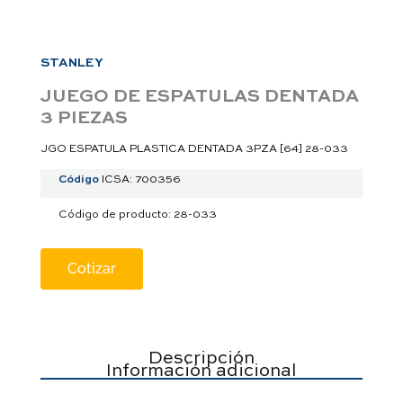
a
p
p
STANLEY
JUEGO DE ESPATULAS DENTADA
3 PIEZAS
JGO ESPATULA PLASTICA DENTADA 3PZA [64] 28-033
Código
ICSA: 700356
Código de producto: 28-033
Cotizar
Descripción
Información adicional