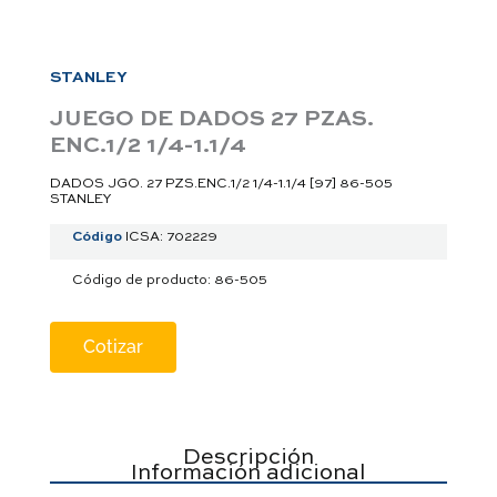
a
p
p
STANLEY
JUEGO DE DADOS 27 PZAS.
ENC.1/2 1/4-1.1/4
DADOS JGO. 27 PZS.ENC.1/2 1/4-1.1/4 [97] 86-505
STANLEY
Código
ICSA: 702229
Código de producto: 86-505
Cotizar
Descripción
Información adicional