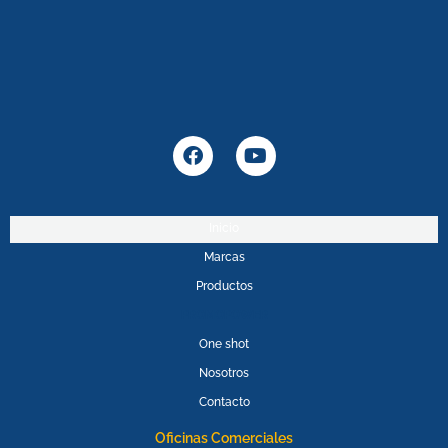
F
Y
a
o
c
u
e
t
b
u
Inicio
o
b
Marcas
o
e
k
Productos
PROMOPOWER
One shot
Nosotros
Contacto
Oficinas Comerciales