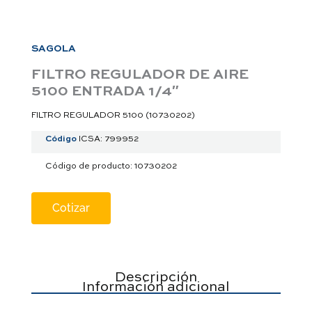
a
p
p
SAGOLA
FILTRO REGULADOR DE AIRE
5100 ENTRADA 1/4″
FILTRO REGULADOR 5100 (10730202)
Código
ICSA: 799952
Código de producto: 10730202
Cotizar
Descripción
Información adicional