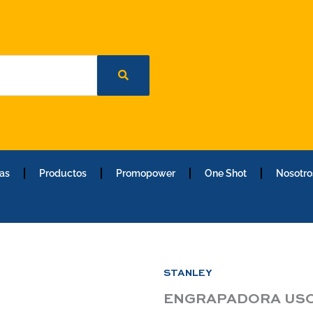
as
Productos
Promopower
One Shot
Nosotro
STANLEY
ENGRAPADORA USO