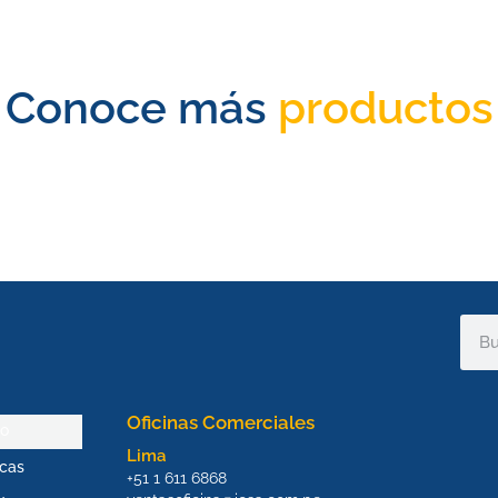
Conoce más
productos
Sear
Oficinas Comerciales
io
Lima
cas
+51 1 611 6868