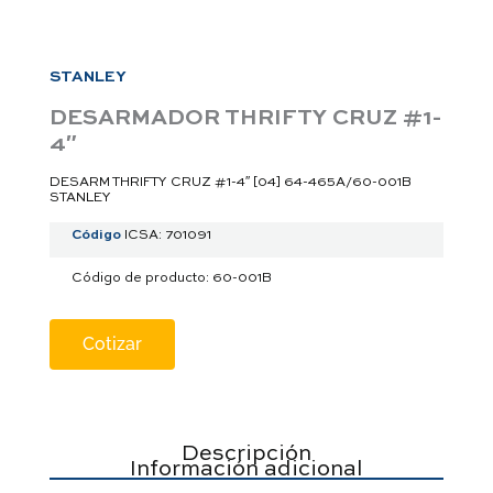
a
p
p
STANLEY
DESARMADOR THRIFTY CRUZ #1-
4″
DESARM THRIFTY CRUZ #1-4″ [04] 64-465A/60-001B
STANLEY
Código
ICSA: 701091
Código de producto: 60-001B
Cotizar
Descripción
Información adicional