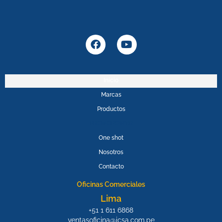
F
Y
a
o
c
u
e
t
b
u
Inicio
o
b
Marcas
o
e
k
Productos
PROMOPOWER
One shot
Nosotros
Contacto
Oficinas Comerciales
Lima
+51 1 611 6868
ventasoficina@icsa.com.pe