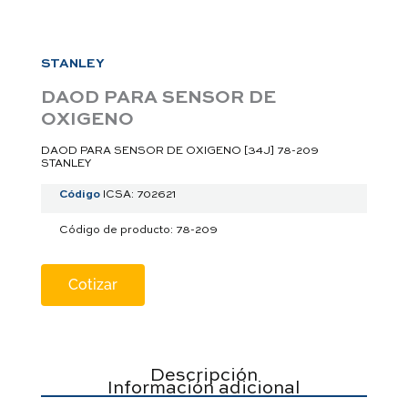
a
p
p
STANLEY
DAOD PARA SENSOR DE
OXIGENO
DAOD PARA SENSOR DE OXIGENO [34J] 78-209
STANLEY
Código
ICSA: 702621
Código de producto: 78-209
Cotizar
Descripción
Información adicional