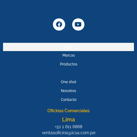
F
Y
a
o
c
u
e
t
b
u
Inicio
o
b
Marcas
o
e
k
Productos
PROMOPOWER
One shot
Nosotros
Contacto
Oficinas Comerciales
Lima
+51 1 611 6868
ventasoficina@icsa.com.pe