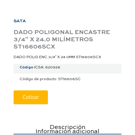
a
p
p
SATA
DADO POLIGONAL ENCASTRE
3/4″ X 24.0 MILÍMETROS
ST16606SCX
DADO POLIG ENC.3/4″ X 24.0MM ST16606SCX
Código
ICSA: 620928
Código de producto: ST16606SC
Cotizar
Descripción
Información adicional