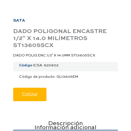
a
p
p
SATA
DADO POLIGONAL ENCASTRE
1/2″ X 14.0 MILÍMETROS
ST13605SCX
DADO POLIG.ENC.1/2″ X 14.0MM ST13605SCX
Código
ICSA: 620602
Código de producto: GL13605EM
Cotizar
Descripción
Información adicional