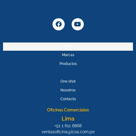
F
Y
a
o
c
u
e
t
b
u
Inicio
o
b
Marcas
o
e
k
Productos
PROMOPOWER
One shot
Nosotros
Contacto
Oficinas Comerciales
Lima
+51 1 611 6868
ventasoficina@icsa.com.pe