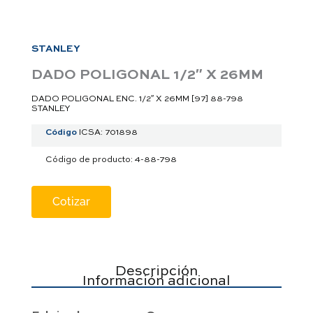
a
p
p
STANLEY
DADO POLIGONAL 1/2″ X 26MM
DADO POLIGONAL ENC. 1/2″ X 26MM [97] 88-798
STANLEY
Código
ICSA: 701898
Código de producto: 4-88-798
Cotizar
Descripción
Información adicional