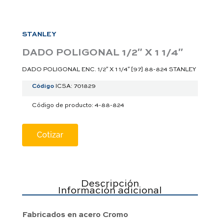
a
p
p
STANLEY
DADO POLIGONAL 1/2″ X 1 1/4″
DADO POLIGONAL ENC. 1/2″ X 1 1/4″ [97] 88-824 STANLEY
Código
ICSA: 701829
Código de producto: 4-88-824
Cotizar
Descripción
Información adicional
Fabricados en acero Cromo