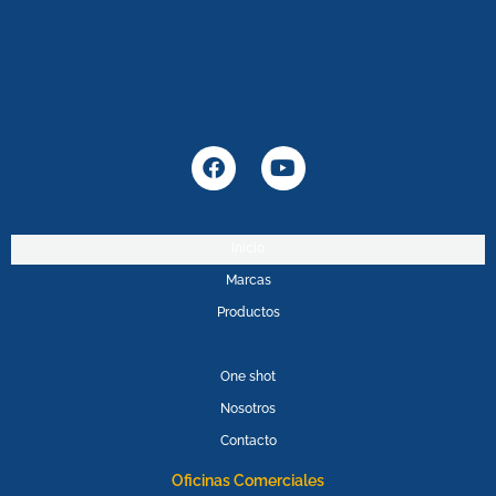
F
Y
a
o
c
u
e
t
b
u
Inicio
o
b
Marcas
o
e
k
Productos
PROMOPOWER
One shot
Nosotros
Contacto
Oficinas Comerciales