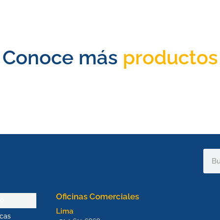
Conoce más
productos
Sear
Oficinas Comerciales
io
Lima
cas