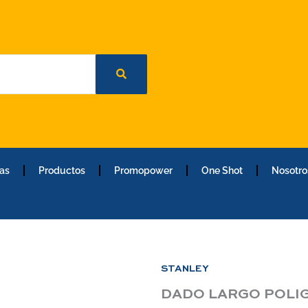
as
Productos
Promopower
One Shot
Nosotro
STANLEY
DADO LARGO POLIGO