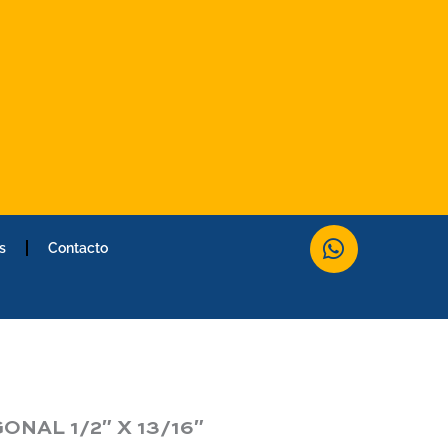
W
s
Contacto
h
a
t
s
a
p
p
NAL 1/2″ X 13/16″