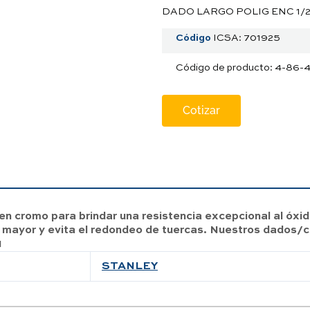
DADO LARGO POLIG ENC 1/2″ 
Código
ICSA: 701925
Código de producto: 4-86-
Cotizar
 cromo para brindar una resistencia excepcional al óxid
mayor y evita el redondeo de tuercas. Nuestros dados/c
1
STANLEY