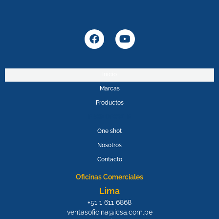
F
Y
a
o
c
u
e
t
b
u
Inicio
o
b
Marcas
o
e
k
Productos
PROMOPOWER
One shot
Nosotros
Contacto
Oficinas Comerciales
Lima
+51 1 611 6868
ventasoficina@icsa.com.pe