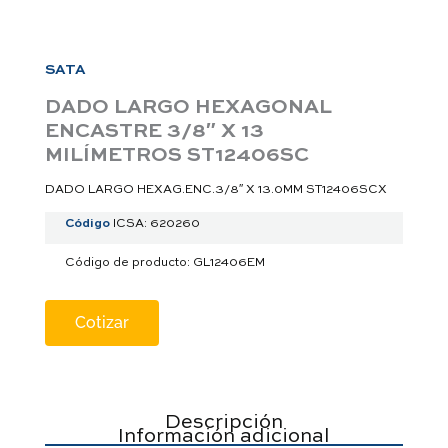
a
p
p
SATA
DADO LARGO HEXAGONAL
ENCASTRE 3/8″ X 13
MILÍMETROS ST12406SC
DADO LARGO HEXAG.ENC.3/8″ X 13.0MM ST12406SCX
Código
ICSA: 620260
Código de producto: GL12406EM
Cotizar
Descripción
Información adicional