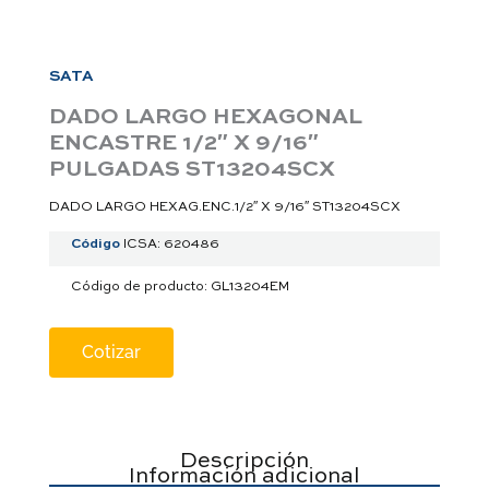
a
p
p
SATA
DADO LARGO HEXAGONAL
ENCASTRE 1/2″ X 9/16″
PULGADAS ST13204SCX
DADO LARGO HEXAG.ENC.1/2″ X 9/16″ ST13204SCX
Código
ICSA: 620486
Código de producto: GL13204EM
Cotizar
Descripción
Información adicional