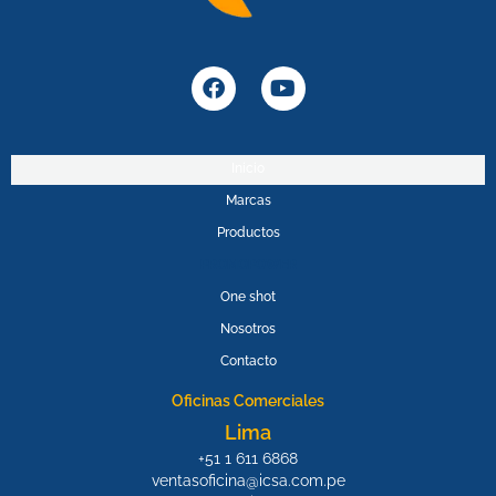
F
Y
a
o
c
u
e
t
b
u
Inicio
o
b
Marcas
o
e
k
Productos
PROMOPOWER
One shot
Nosotros
Contacto
Oficinas Comerciales
Lima
+51 1 611 6868
ventasoficina@icsa.com.pe